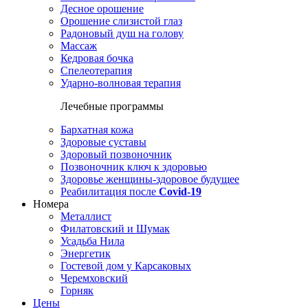
Десное орошение
Орошение слизистой глаз
Радоновый душ на голову
Массаж
Кедровая бочка
Спелеотерапия
Ударно-волновая терапия
Лечебные программы
Бархатная кожа
Здоровые суставы
Здоровый позвоночник
Позвоночник ключ к здоровью
Здоровье женщины-здоровое будущее
Реабилитация после
Covid-19
Номера
Металлист
Филатовский и Шумак
Усадьба Нила
Энергетик
Гостевой дом у Карсаковых
Черемховский
Горняк
Цены